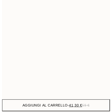
69,3
50x70 cm
Senza cornice
AGGIUNGI AL CARRELLO
-
41,30 €
59 €