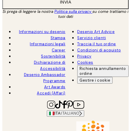
INVIA
Si prega di leggere la nostra
Politica sulla privacy
su come trattiamo i
tuoi dati
Informazioni su desenio
Desenio Art Advice
Stampa
Servizio clienti
Informazioni legali
Traccia il tuo ordine
Career
Condizioni di acquisto
Sostenibilità
Privacy
Dichiarazione di
Cookies
Accessibilità
Richiesta annullamento
ordine
Desenio Ambassador
Gestire i cookie
Programme
Art Awards
Accedi (Affari)
ITA
ITALIANO