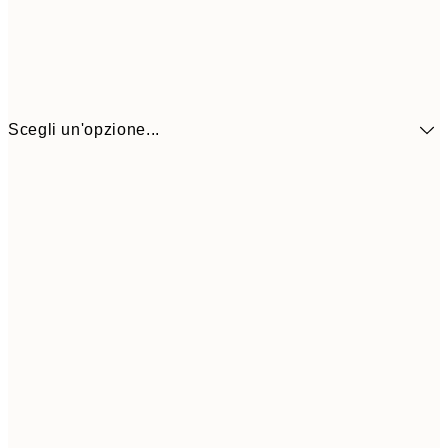
Scegli un'opzione...
41,3
30x40 cm