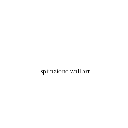
50%*
Olive Branches in Vase Poster
Da 6,50 €
13 €
Ispirazione wall art