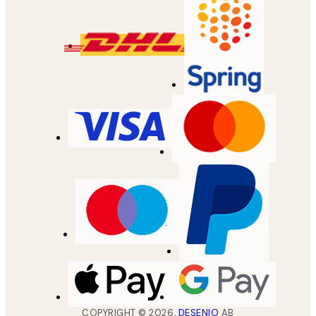
COPYRIGHT ©
2026
,
DESENIO
AB