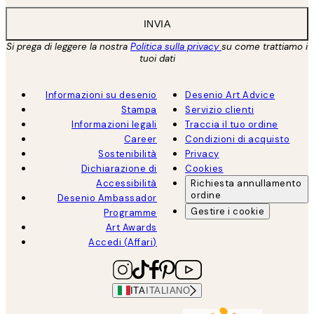
INVIA
Si prega di leggere la nostra
Politica sulla privacy
su come trattiamo i
tuoi dati
Informazioni su desenio
Desenio Art Advice
Stampa
Servizio clienti
Informazioni legali
Traccia il tuo ordine
Career
Condizioni di acquisto
Sostenibilità
Privacy
Dichiarazione di
Cookies
Accessibilità
Richiesta annullamento
ordine
Desenio Ambassador
Gestire i cookie
Programme
Art Awards
Accedi (Affari)
ITA
ITALIANO