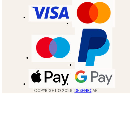
COPYRIGHT ©
2026
,
DESENIO
AB