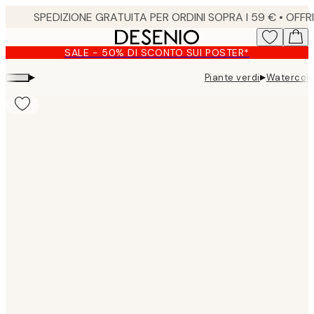
Skip
to
main
SALE - 50% DI SCONTO SUI POSTER*
content.
▸
▸
Piante verdi
Watercolo
Product
images