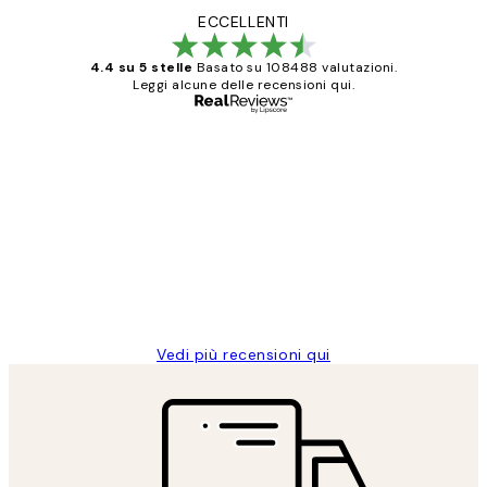
ECCELLENTI
4.4 su 5 stelle
Basato su 108488 valutazioni.
Leggi alcune delle recensioni qui.
Acquirente verificato
recensioni
dei
PERFECT!!
clienti
26 mag
Alessandra G
Vedi più recensioni qui