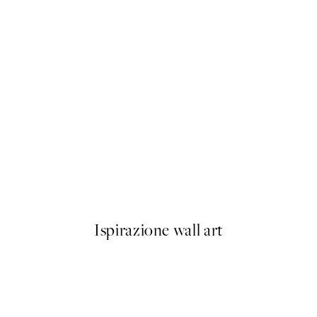
50%*
Life Happens Here Poster
Da 3,98 €
7,95 €
Ispirazione wall art