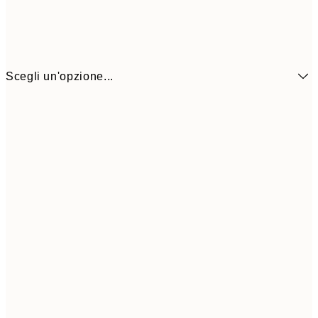
Scegli un'opzione...
13x18 cm
7,