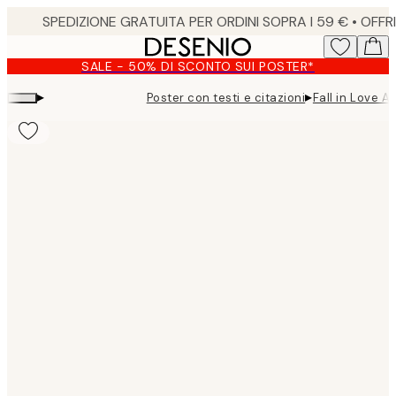
Skip
to
main
SALE - 50% DI SCONTO SUI POSTER*
content.
▸
▸
Poster con testi e citazioni
Fall in Love A
Product
images