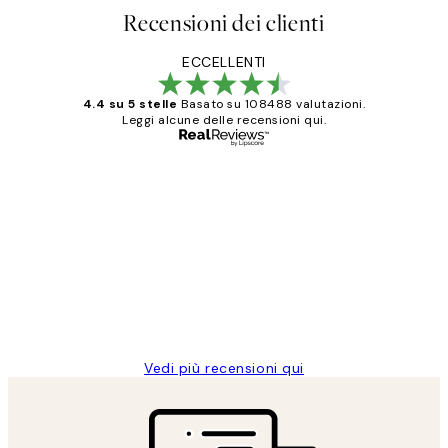
Recensioni dei clienti
ECCELLENTI
4.4 su 5 stelle
Basato su 108488 valutazioni.
Leggi alcune delle recensioni qui.
Acquirente verificato
recensioni
dei
PERFECT!!
clienti
26 mag
Alessandra G
Vedi più recensioni qui