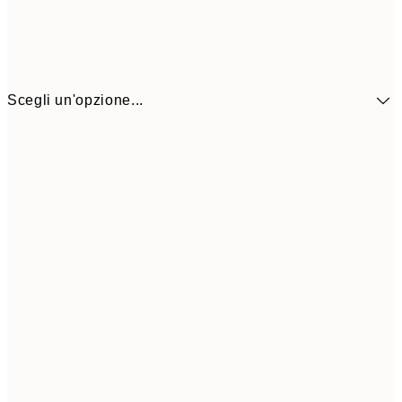
Scegli un'opzione...
41,3
30x40 cm