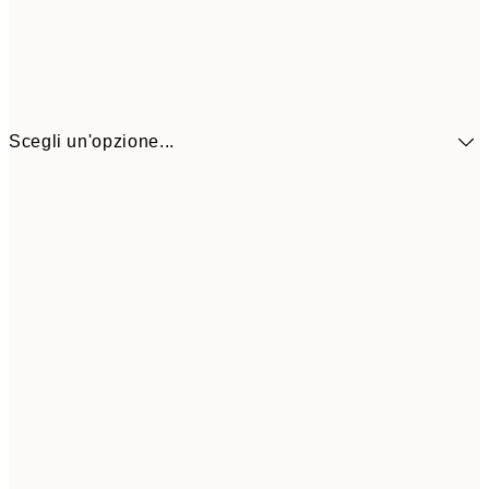
Scegli un'opzione...
41,3
30x40 cm