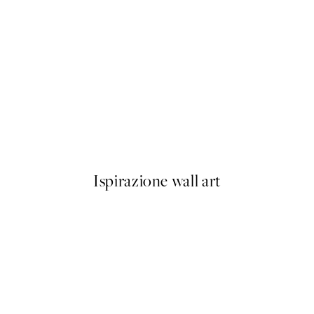
50%*
orso Poster
Spotted Crab Poster
Da 6,50 €
13 €
Ispirazione wall art