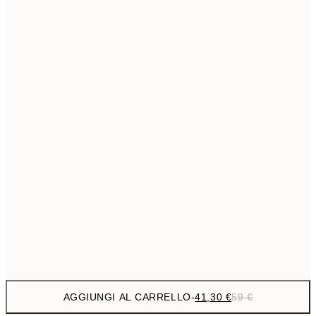
69,3
50x70 cm
Senza cornice
AGGIUNGI AL CARRELLO
-
41,30 €
59 €