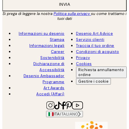
INVIA
Si prega di leggere la nostra
Politica sulla privacy
su come trattiamo i
tuoi dati
Informazioni su desenio
Desenio Art Advice
Stampa
Servizio clienti
Informazioni legali
Traccia il tuo ordine
Career
Condizioni di acquisto
Sostenibilità
Privacy
Dichiarazione di
Cookies
Accessibilità
Richiesta annullamento
ordine
Desenio Ambassador
Gestire i cookie
Programme
Art Awards
Accedi (Affari)
ITA
ITALIANO