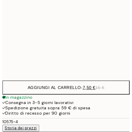
10,9
30x40 cm
21,
1
50x70 cm
27,2
70x100 cm
54,
Frame
options
AGGIUNGI AL CARRELLO
-
7,50 €
15 €
In magazzino
Consegna in 3-5 giorni lavorativi
Spedizione gratuita sopra 59 € di spesa
Diritto di recesso per 90 giorni
10575-4
Storia dei prezzi