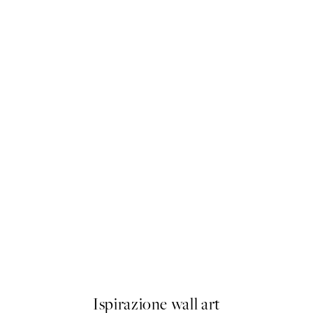
50%*
Nuns Smoking Poster
Da 13,73 €
27,45 €
Ispirazione wall art