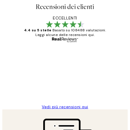
Recensioni dei clienti
ECCELLENTI
4.4 su 5 stelle
Basato su 108488 valutazioni.
Leggi alcune delle recensioni qui.
Acquirente verificato
recensioni
dei
PERFECT!!
clienti
26 mag
Alessandra G
Vedi più recensioni qui