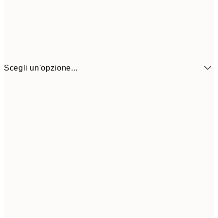
Scegli un'opzione...
7,
21x30 cm