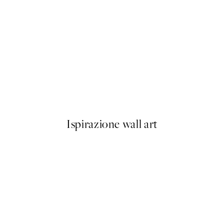
50%*
Olive Branches in Vase Poster
Da 6,50 €
13 €
Ispirazione wall art