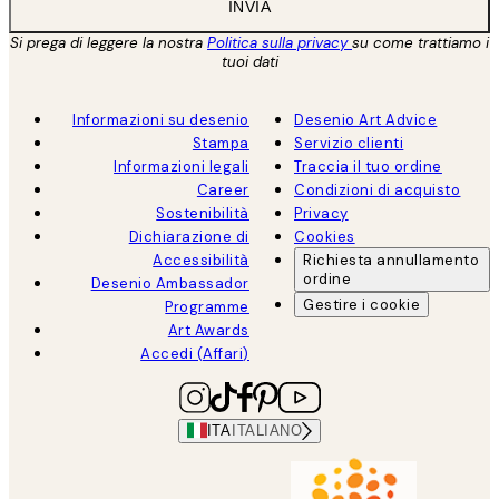
INVIA
Si prega di leggere la nostra
Politica sulla privacy
su come trattiamo i
tuoi dati
Informazioni su desenio
Desenio Art Advice
Stampa
Servizio clienti
Informazioni legali
Traccia il tuo ordine
Career
Condizioni di acquisto
Sostenibilità
Privacy
Dichiarazione di
Cookies
Accessibilità
Richiesta annullamento
ordine
Desenio Ambassador
Gestire i cookie
Programme
Art Awards
Accedi (Affari)
ITA
ITALIANO