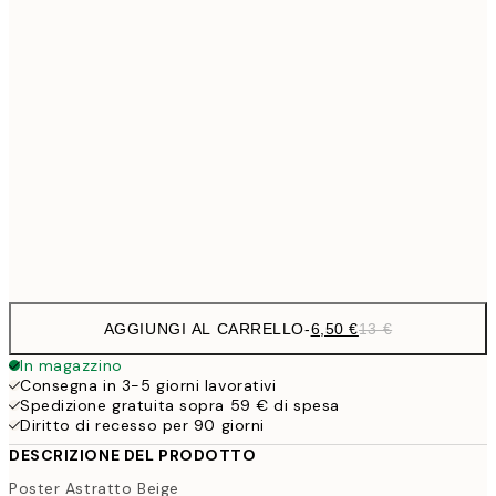
9,
30x40 cm
19,
16,2
50x70 cm
32,
59,5
100x150 cm
1
Frame
options
AGGIUNGI AL CARRELLO
-
6,50 €
13 €
In magazzino
Consegna in 3-5 giorni lavorativi
Spedizione gratuita sopra 59 € di spesa
Diritto di recesso per 90 giorni
DESCRIZIONE DEL PRODOTTO
Poster Astratto Beige