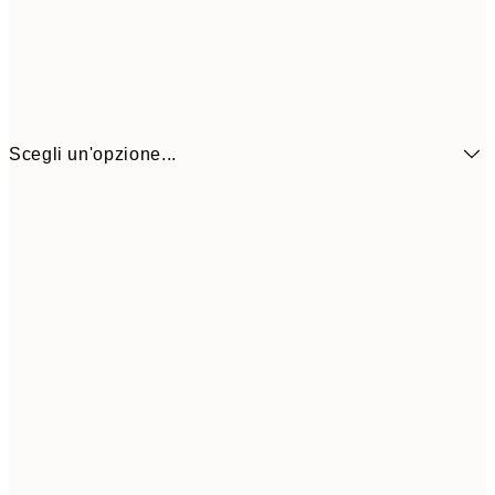
Scegli un'opzione...
6,
21x30 cm