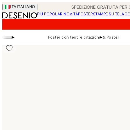
Skip
SPEDIZIONE GRATUITA PER O
ITA
ITALIANO
to
PIÚ POPOLARI
NOVITÀ
POSTER
STAMPE SU TELA
CO
main
content.
▸
▸
Poster con testi e citazioni
& Poster