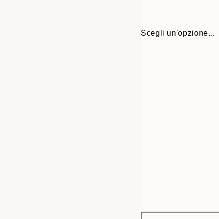
Scegli un'opzione...
Frame
21x30 cm
options
30x40 cm