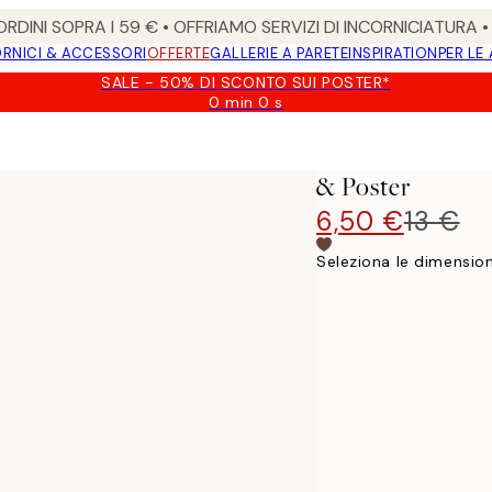
RDINI SOPRA I 59 € • OFFRIAMO SERVIZI DI INCORNICIATURA 
RNICI & ACCESSORI
OFFERTE
GALLERIE A PARETE
INSPIRATION
PER LE
SALE - 50% DI SCONTO SUI POSTER*
0 min
0 s
Valido
fino
a:
2026-
& Poster
08-
09
6,50 €
13 €
Seleziona le dimension