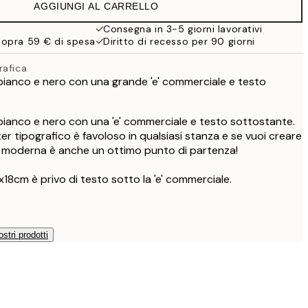
AGGIUNGI AL CARRELLO
13,73 €
27,45 €
Consegna in 3-5 giorni lavorativi
sopra 59 € di spesa
Diritto di recesso per 90 giorni
16,23 €
32,45 €
rafica
 bianco e nero con una grande 'e' commerciale e testo
 bianco e nero con una 'e' commerciale e testo sottostante.
r tipografico è favoloso in qualsiasi stanza e se vuoi creare
te moderna è anche un ottimo punto di partenza!
3x18cm è privo di testo sotto la 'e' commerciale.
ostri prodotti