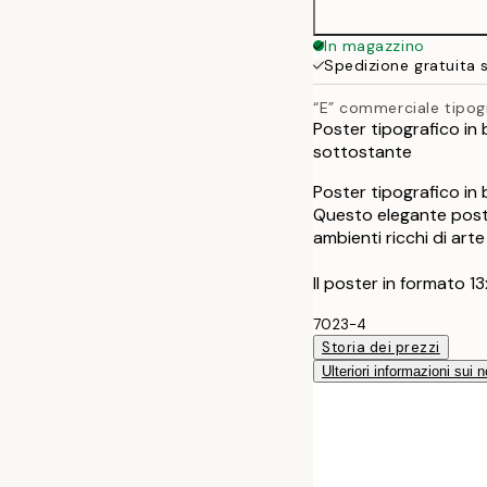
40x50 cm
In magazzino
Spedizione gratuita 
50x70 cm
“E” commerciale tipog
Poster tipografico in
sottostante
Poster tipografico in
Questo elegante poste
ambienti ricchi di ar
Il poster in formato 1
7023-4
Storia dei prezzi
Ulteriori informazioni sui n