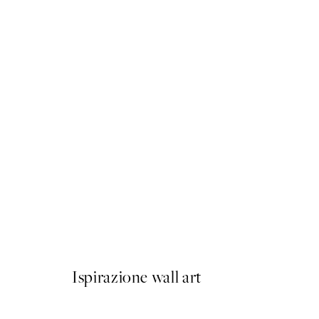
50%*
Sunkissed No2 Poster
Da 9,98 €
19,95 €
Ispirazione wall art