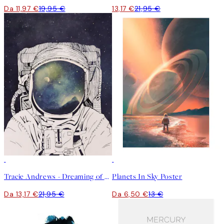
Da 11,97 €
19,95 €
13,17 €
21,95 €
40%*
50%*
Tracie Andrews - Dreaming of Space Poster
Planets In Sky Poster
Da 13,17 €
21,95 €
Da 6,50 €
13 €