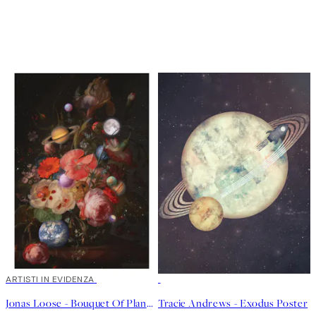
40%*
ARTISTI IN EVIDENZA
40%*
Jonas Loose - Bouquet Of Planets Poster
Tracie Andrews - Exodus Poster