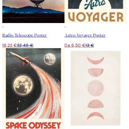
50%*
50%*
Radio Telescope Poster
Astro Voyager Poster
16,23 €
32,45 €
Da 6,50 €
13 €