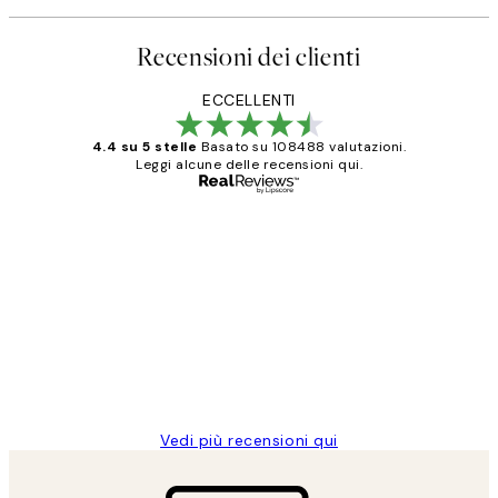
Recensioni dei clienti
ECCELLENTI
4.4 su 5 stelle
Basato su 108488 valutazioni.
Leggi alcune delle recensioni qui.
Acquirente verificato
recensioni
dei
PERFECT!!
clienti
26 mag
Alessandra G
Vedi più recensioni qui