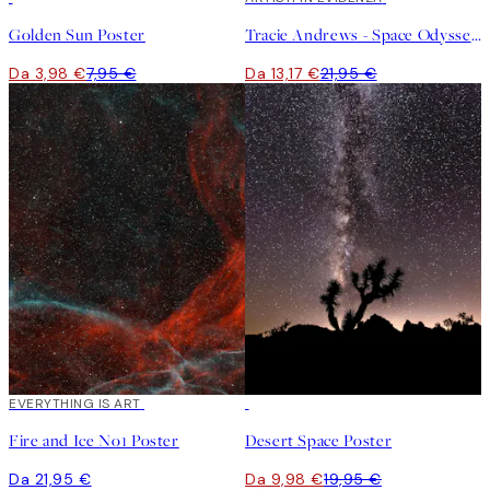
Golden Sun Poster
Tracie Andrews - Space Odyssey Poster
Da 3,98 €
7,95 €
Da 13,17 €
21,95 €
EVERYTHING IS ART
50%*
Fire and Ice No1 Poster
Desert Space Poster
Da 21,95 €
Da 9,98 €
19,95 €