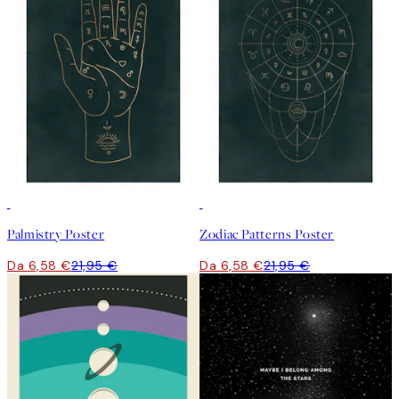
-70%
Outlet
-70%
Outlet
Palmistry Poster
Zodiac Patterns Poster
Da 6,58 €
21,95 €
Da 6,58 €
21,95 €