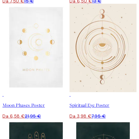
Da 7,50 €
15 €
Da 6,50 €
13 €
-70%
Outlet
50%*
Moon Phases Poster
Spiritual Eye Poster
Da 6,58 €
21,95 €
Da 3,98 €
7,95 €