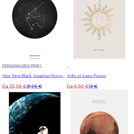
20%*
PERSONALISED PRINT
50%*
Star Sign Black Aquarius Personal Poster
Solis et Luna Poster
Da 25,56 €
31,95 €
Da 6,50 €
13 €