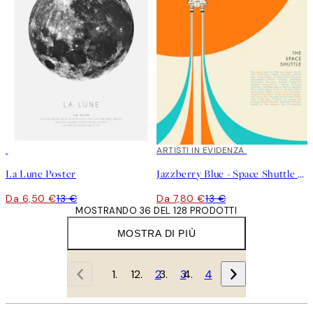
50%*
40%*
ARTISTI IN EVIDENZA
La Lune Poster
Jazzberry Blue - Space Shuttle No1 Poster
Da 6,50 €
13 €
Da 7,80 €
13 €
MOSTRANDO 36 DEL 128 PRODOTTI
MOSTRA DI PIÙ
1
2
3
4