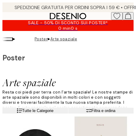
Skip
to
main
SALE - 50% DI SCONTO SUI POSTER*
content.
0 min
0 s
Valido
fino
▸
▸
Poster
Arte spaziale
a:
2026-
08-
Poster
09
Arte spaziale
Resta coi piedi per terra con l'arte spaziale! Le nostre stampe di
arte spaziale sono disponibili in molti colori e con soggetti
diversi e troverai facilmente la tua nuova stampa preferita. I
poster di arte spaziale nel nostro assortimento comprendono
Leggi di più
Tutte le Categorie
Filtra e ordina
fotografie e illustrazioni astratte con soggetti grafici. Amiamo
decorare con l'arte spaziale e siamo sicuri che l’amerai anche
tu!