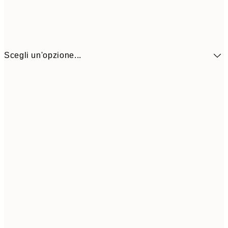
Scegli un'opzione...
30x40 cm
21,9