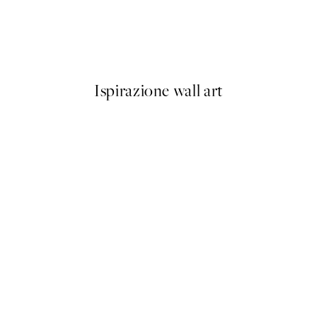
zza & Pasta Party Poster
Utagawa Kuniyoshi - Fuji no Y
Da 6,50 €
13 €
Ispirazione wall art