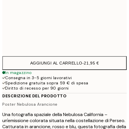
50x70 cm
3
100x150 cm
11
Frame
options
AGGIUNGI AL CARRELLO
-
21,95 €
In magazzino
Consegna in 3-5 giorni lavorativi
Spedizione gratuita sopra 59 € di spesa
Diritto di recesso per 90 giorni
DESCRIZIONE DEL PRODOTTO
Poster Nebulosa Arancione
Una fotografia spaziale della Nebulosa California –
un'emissione colorata situata nella costellazione di Perseo.
Catturata in arancione, rosso e blu, questa fotografia della