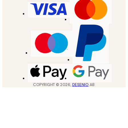
COPYRIGHT ©
2026
,
DESENIO
AB