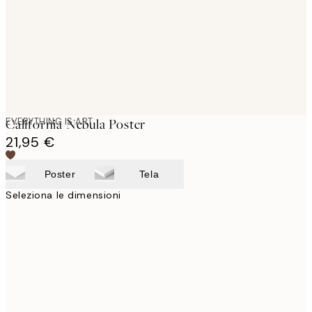
images
EVERYTHING IS ART
California Nebula Poster
21,95 €
Poster
Tela
Seleziona le dimensioni