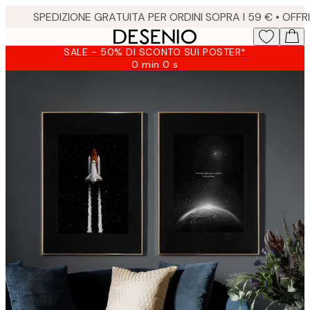
Skip
to
main
SALE - 50% DI SCONTO SUI POSTER*
content.
0 min
0 s
Valido
fino
a:
2026-
08-
09