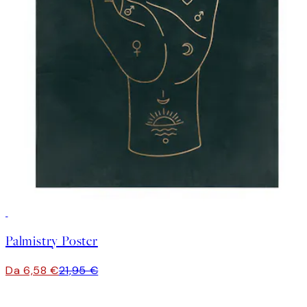
-70%
Outlet
Palmistry Poster
Da 6,58 €
21,95 €