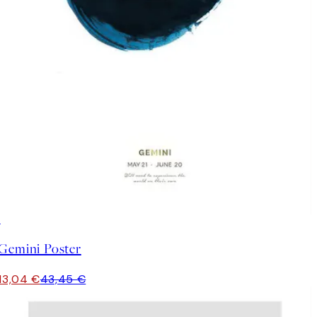
-70%
Outlet
Gemini Poster
13,04 €
43,45 €