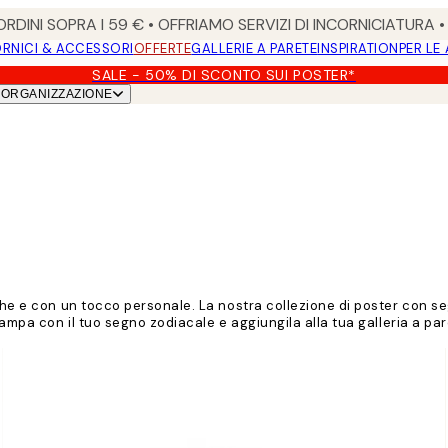
RDINI SOPRA I 59 € • OFFRIAMO SERVIZI DI INCORNICIATURA 
RNICI & ACCESSORI
OFFERTE
GALLERIE A PARETE
INSPIRATION
PER LE
SALE - 50% DI SCONTO SUI POSTER*
ORGANIZZAZIONE
che e con un tocco personale. La nostra collezione di poster con seg
tampa con il tuo segno zodiacale e aggiungila alla tua galleria a par