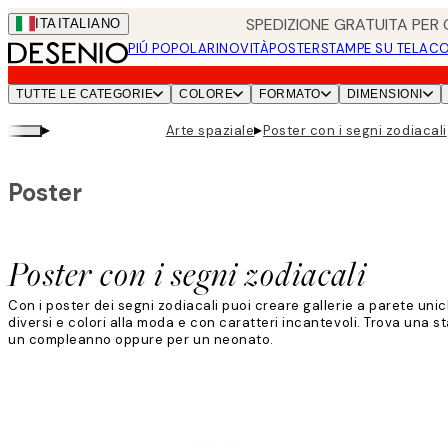
Skip
SPEDIZIONE GRATUITA PER O
ITA
ITALIANO
to
PIÚ POPOLARI
NOVITÀ
POSTER
STAMPE SU TELA
CO
main
content.
TUTTE LE CATEGORIE
COLORE
FORMATO
DIMENSIONI
▸
▸
Arte spaziale
Poster con i segni zodiacali
Poster
Poster con i segni zodiacali
Con i poster dei segni zodiacali puoi creare gallerie a parete uni
diversi e colori alla moda e con caratteri incantevoli. Trova una s
un compleanno oppure per un neonato.