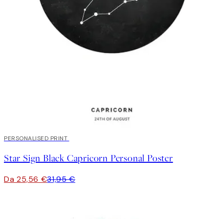
20%*
PERSONALISED PRINT
Star Sign Black Capricorn Personal Poster
Da 25,56 €
31,95 €