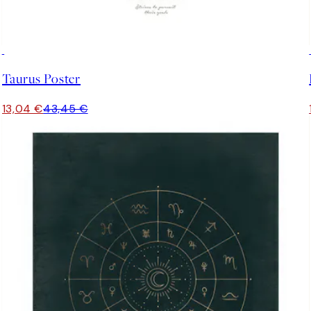
-70%
Outlet
Taurus Poster
13,04 €
43,45 €