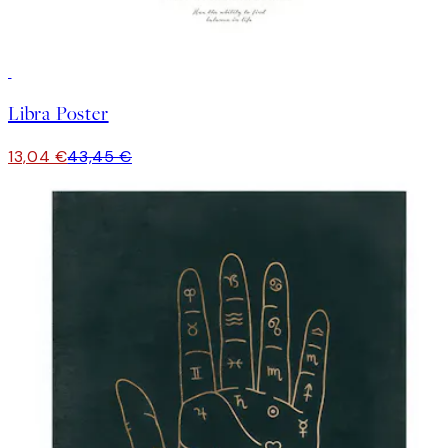
-70%
Outlet
Libra Poster
13,04 €
43,45 €