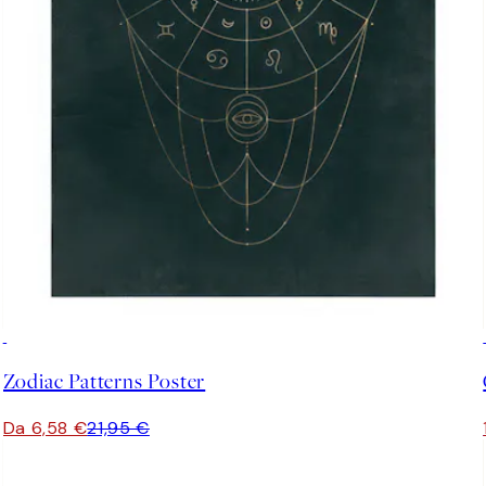
-70%
Outlet
Zodiac Patterns Poster
Da 6,58 €
21,95 €