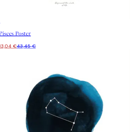
-70%
Outlet
Pisces Poster
13,04 €
43,45 €