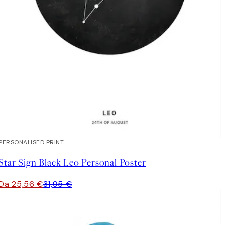
20%*
PERSONALISED PRINT
Star Sign Black Leo Personal Poster
Da 25,56 €
31,95 €