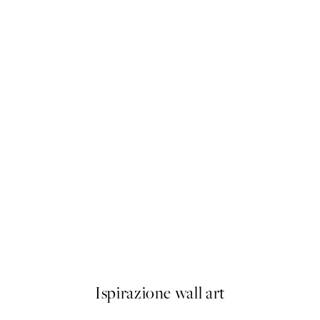
50%*
e Poster
Boris Draschoff / Kubistika - 
Da 9,98 €
19,95 €
Ispirazione wall art