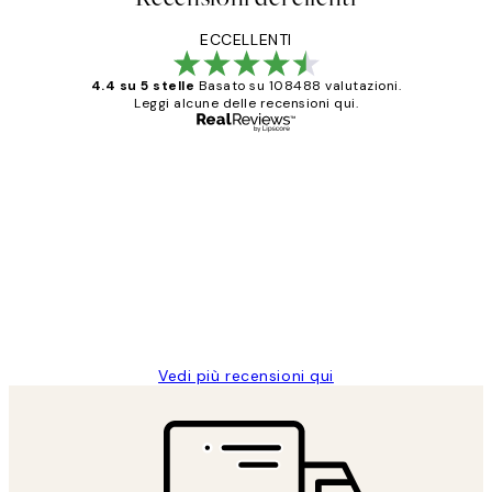
ECCELLENTI
4.4 su 5 stelle
Basato su 108488 valutazioni.
Leggi alcune delle recensioni qui.
Acquirente verificato
recensioni
dei
PERFECT!!
clienti
26 mag
Alessandra G
Vedi più recensioni qui