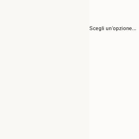
Scegli un'opzione...
Frame
13x18 cm
options
21x30 cm