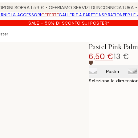
RDINI SOPRA I 59 € • OFFRIAMO SERVIZI DI INCORNICIATURA 
RNICI & ACCESSORI
OFFERTE
GALLERIE A PARETE
INSPIRATION
PER LE
SALE - 50% DI SCONTO SUI POSTER*
oster
Pastel Pink Palm
6,50 €
13 €
Poster
Seleziona le dimension