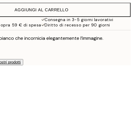
13 €
AGGIUNGI AL CARRELLO
9,98 €
19,95 €
Consegna in 3-5 giorni lavorativi
sopra 59 € di spesa
Diritto di recesso per 90 giorni
13,73 €
27,45 €
ianco che incornicia elegantemente l’immagine.
14,98 €
29,95 €
24,50 €
49 €
ostri prodotti