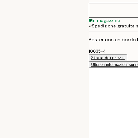
30x40 cm
In magazzino
Spedizione gratuita 
40x50 cm
Poster con un bordo b
50x70 cm
10635-4
Storia dei prezzi
70x100 cm
Ulteriori informazioni sui n