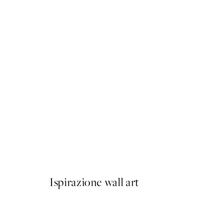
50%*
Tropical Sand Beach Poster
Da 9,98 €
19,95 €
Ispirazione wall art