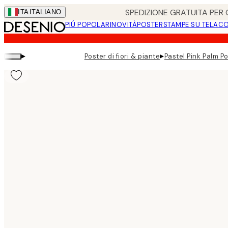
Skip
SPEDIZIONE GRATUITA PER O
ITA
ITALIANO
to
PIÚ POPOLARI
NOVITÀ
POSTER
STAMPE SU TELA
CO
main
content.
▸
▸
Poster di fiori & piante
Pastel Pink Palm P