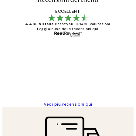
ECCELLENTI
4.4 su 5 stelle
Basato su 108488 valutazioni.
Leggi alcune delle recensioni qui.
Acquirente verificato
recensioni
dei
PERFECT!!
clienti
26 mag
Alessandra G
Vedi più recensioni qui