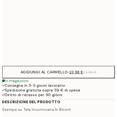
1
50x70 cm
27,2
70x100 cm
54,
59,5
100x150 cm
1
Frame
options
AGGIUNGI AL CARRELLO
-
10,98 €
21,95 €
In magazzino
Consegna in 3-5 giorni lavorativi
Spedizione gratuita sopra 59 € di spesa
Diritto di recesso per 90 giorni
DESCRIZIONE DEL PRODOTTO
Stampa su Tela Incorniciata In Bloom