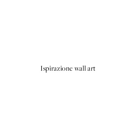
50%*
Bananas Forever Poster
Da 3,98 €
7,95 €
Ispirazione wall art