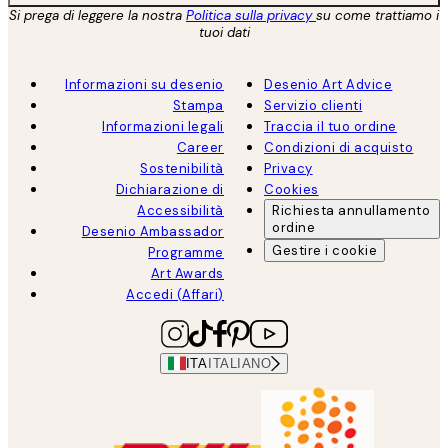
Si prega di leggere la nostra
Politica sulla privacy
su come trattiamo i
tuoi dati
Informazioni su desenio
Desenio Art Advice
Stampa
Servizio clienti
Informazioni legali
Traccia il tuo ordine
Career
Condizioni di acquisto
Sostenibilità
Privacy
Dichiarazione di
Cookies
Accessibilità
Richiesta annullamento
ordine
Desenio Ambassador
Gestire i cookie
Programme
Art Awards
Accedi (Affari)
ITA
ITALIANO