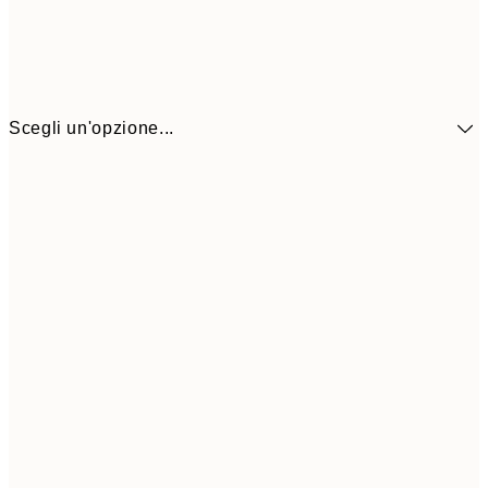
Scegli un'opzione...
10,9
30x40 cm
21,