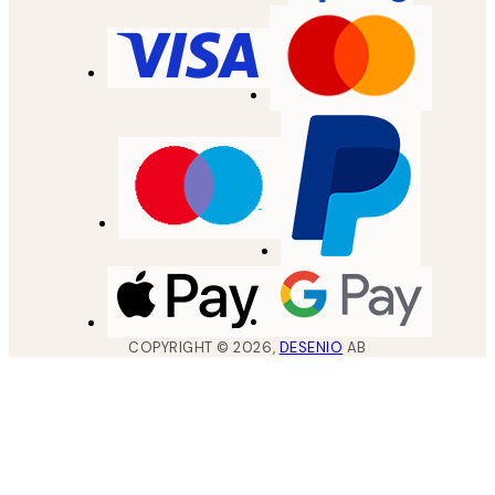
COPYRIGHT ©
2026
,
DESENIO
AB