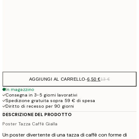
30x40 cm
19,
16,2
50x70 cm
32,
59,5
100x150 cm
1
Frame
options
AGGIUNGI AL CARRELLO
-
6,50 €
13 €
In magazzino
Consegna in 3-5 giorni lavorativi
Spedizione gratuita sopra 59 € di spesa
Diritto di recesso per 90 giorni
DESCRIZIONE DEL PRODOTTO
Poster Tazza Caffè Gialla
Un poster divertente di una tazza di caffè con forme di