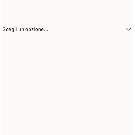
Scegli un'opzione...
6,
21x30 cm
9,