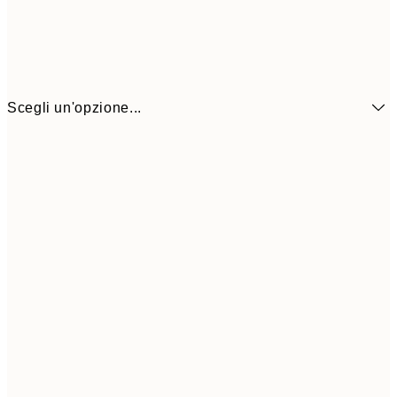
Scegli un'opzione...
6,
21x30 cm