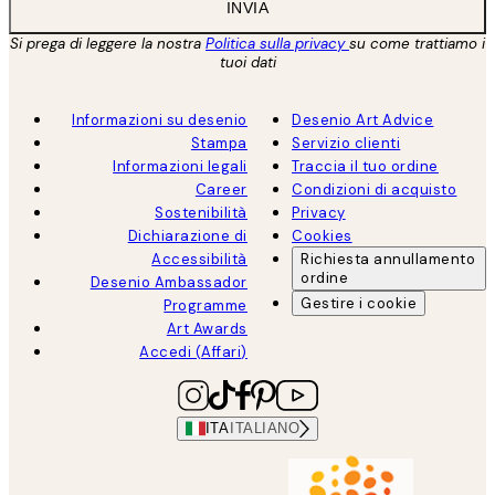
INVIA
Si prega di leggere la nostra
Politica sulla privacy
su come trattiamo i
tuoi dati
Informazioni su desenio
Desenio Art Advice
Stampa
Servizio clienti
Informazioni legali
Traccia il tuo ordine
Career
Condizioni di acquisto
Sostenibilità
Privacy
Dichiarazione di
Cookies
Accessibilità
Richiesta annullamento
ordine
Desenio Ambassador
Gestire i cookie
Programme
Art Awards
Accedi (Affari)
ITA
ITALIANO