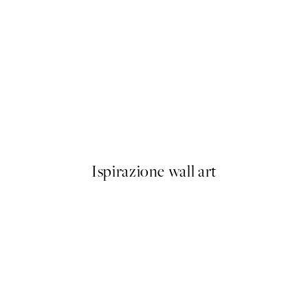
50%*
e Poster
Sheer Shapes No1 Poster
Da 9,98 €
19,95 €
Ispirazione wall art