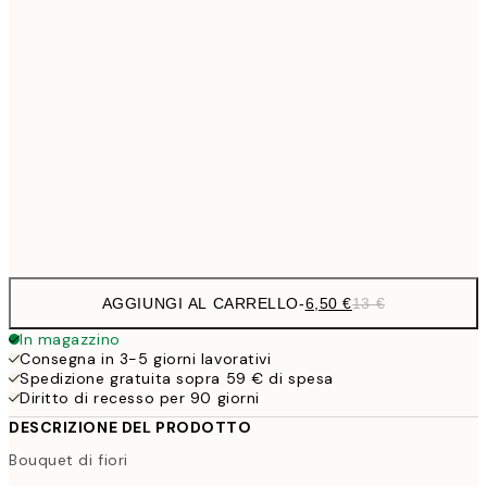
9,
30x40 cm
19,
13,7
40x50 cm
27,
16,2
50x70 cm
32,
Frame
options
AGGIUNGI AL CARRELLO
-
6,50 €
13 €
In magazzino
Consegna in 3-5 giorni lavorativi
Spedizione gratuita sopra 59 € di spesa
Diritto di recesso per 90 giorni
DESCRIZIONE DEL PRODOTTO
Bouquet di fiori