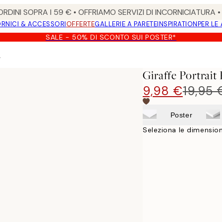
RDINI SOPRA I 59 € • OFFRIAMO SERVIZI DI INCORNICIATURA 
RNICI & ACCESSORI
OFFERTE
GALLERIE A PARETE
INSPIRATION
PER LE
SALE - 50% DI SCONTO SUI POSTER*
r
Giraffe Portrait
9,98 €
19,95 
Poster
Seleziona le dimension