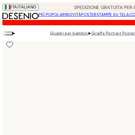
Skip
SPEDIZIONE GRATUITA PER O
ITA
ITALIANO
to
PIÚ POPOLARI
NOVITÀ
POSTER
STAMPE SU TELA
CO
main
content.
▸
▸
Quadri per bambini
Giraffe Portrait Poste