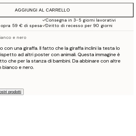
32,45 €
AGGIUNGI AL CARRELLO
Consegna in 3-5 giorni lavorativi
sopra 59 € di spesa
Diritto di recesso per 90 giorni
bianco e nero
con una giraffa. Il fatto che la giraffa inclini la testa lo
rispetto ad altri poster con animali. Questa immagine è
lotto che per la stanza di bambini. Da abbinare con altre
in bianco e nero.
ostri prodotti