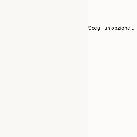
Scegli un'opzione...
Frame
30x40 cm
options
50x70 cm