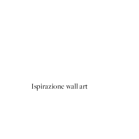
50%*
& Poster
Da 3,98 €
7,95 €
Ispirazione wall art