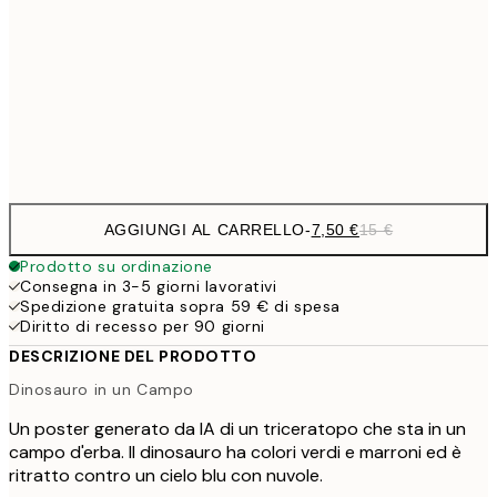
30x40 cm
21,
1
50x70 cm
Frame
options
AGGIUNGI AL CARRELLO
-
7,50 €
15 €
Prodotto su ordinazione
Consegna in 3-5 giorni lavorativi
Spedizione gratuita sopra 59 € di spesa
Diritto di recesso per 90 giorni
DESCRIZIONE DEL PRODOTTO
Dinosauro in un Campo
Un poster generato da IA di un triceratopo che sta in un
campo d'erba. Il dinosauro ha colori verdi e marroni ed è
ritratto contro un cielo blu con nuvole.