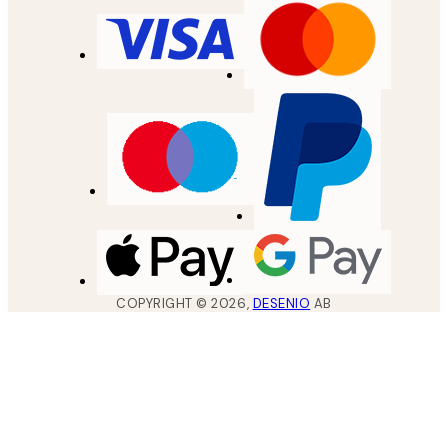
COPYRIGHT ©
2026
,
DESENIO
AB