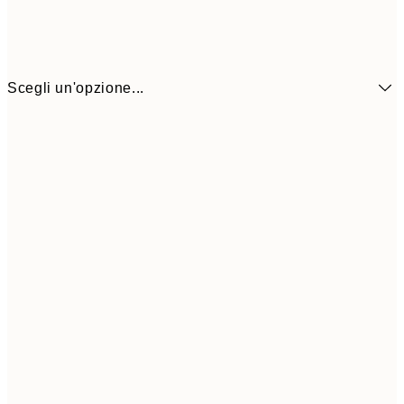
Scegli un'opzione...
7,
21x30 cm
10,9