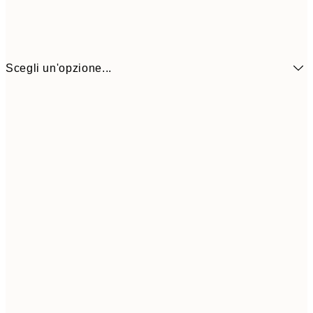
Scegli un'opzione...
7,
21x30 cm
10,9