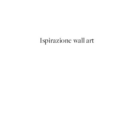
50%*
Baby Tiger Poster
Da 6,50 €
13 €
Ispirazione wall art