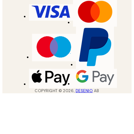
COPYRIGHT ©
2026
,
DESENIO
AB