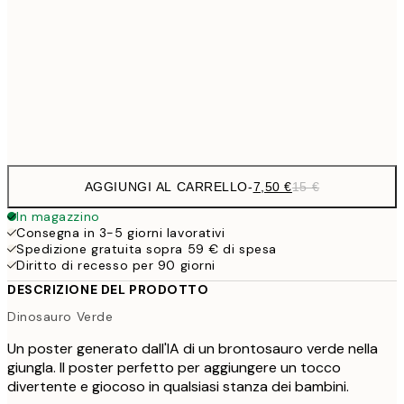
30x40 cm
21,
1
50x70 cm
Frame
options
AGGIUNGI AL CARRELLO
-
7,50 €
15 €
In magazzino
Consegna in 3-5 giorni lavorativi
Spedizione gratuita sopra 59 € di spesa
Diritto di recesso per 90 giorni
DESCRIZIONE DEL PRODOTTO
Dinosauro Verde
Un poster generato dall'IA di un brontosauro verde nella
giungla. Il poster perfetto per aggiungere un tocco
divertente e giocoso in qualsiasi stanza dei bambini.