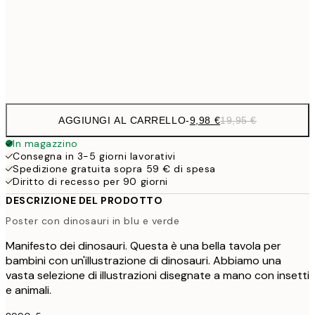
16,2
50x70 cm
32,
Frame
options
AGGIUNGI AL CARRELLO
-
9,98 €
19,95 €
In magazzino
Consegna in 3-5 giorni lavorativi
Spedizione gratuita sopra 59 € di spesa
Diritto di recesso per 90 giorni
DESCRIZIONE DEL PRODOTTO
Poster con dinosauri in blu e verde
Manifesto dei dinosauri. Questa è una bella tavola per
bambini con un'illustrazione di dinosauri. Abbiamo una
vasta selezione di illustrazioni disegnate a mano con insetti
e animali.