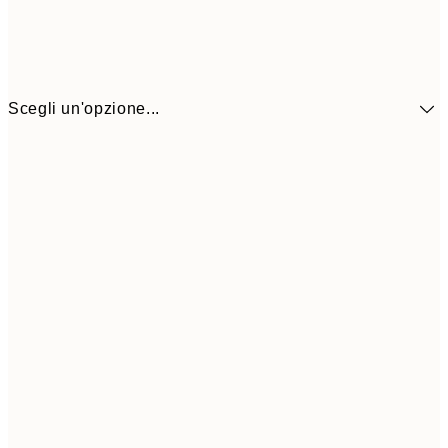
Scegli un'opzione...
9,
30x40 cm
19,