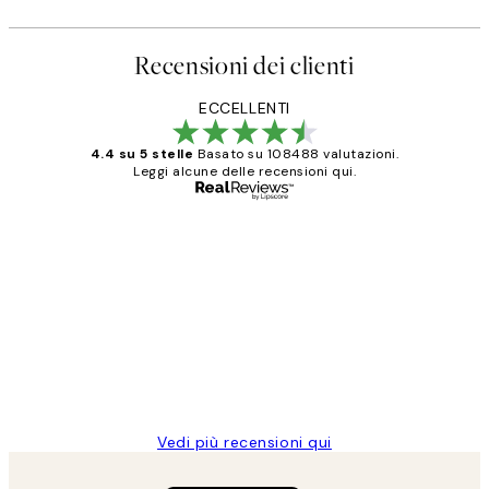
Recensioni dei clienti
ECCELLENTI
4.4 su 5 stelle
Basato su 108488 valutazioni.
Leggi alcune delle recensioni qui.
Acquirente verificato
recensioni
dei
PERFECT!!
clienti
26 mag
Alessandra G
Vedi più recensioni qui