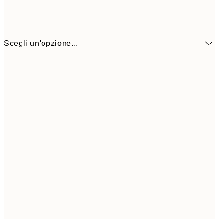
Scegli un'opzione...
9,
50x70 cm
32,