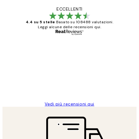
ECCELLENTI
4.4 su 5 stelle
Basato su 108488 valutazioni.
Leggi alcune delle recensioni qui.
Acquirente verificato
recensioni
dei
PERFECT!!
clienti
26 mag
Alessandra G
Vedi più recensioni qui