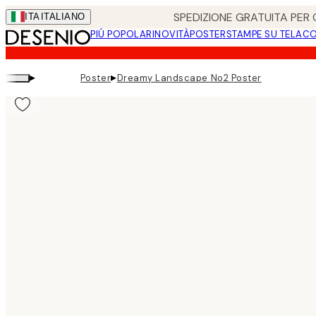
Skip
SPEDIZIONE GRATUITA PER O
ITA
ITALIANO
to
PIÚ POPOLARI
NOVITÀ
POSTER
STAMPE SU TELA
CO
main
content.
▸
▸
Poster
Dreamy Landscape No2 Poster