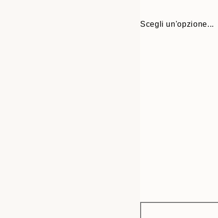
Scegli un'opzione...
Frame
30x40 cm
options
50x70 cm