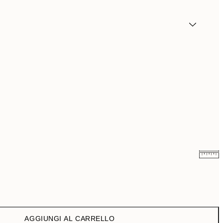
9,98 €
19,95 €
16,23 €
32,45 €
AGGIUNGI AL CARRELLO