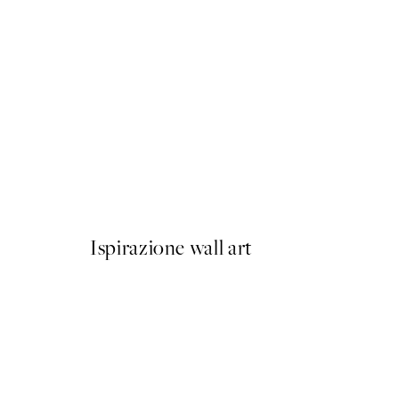
50%*
Abstract Flow No1 Poster
Da 6,50 €
13 €
Ispirazione wall art