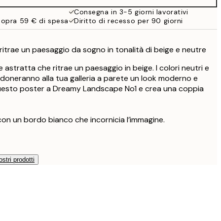
Consegna in 3-5 giorni lavorativi
sopra 59 € di spesa
Diritto di recesso per 90 giorni
ritrae un paesaggio da sogno in tonalità di beige e neutre
te astratta che ritrae un paesaggio in beige. I colori neutri e
a doneranno alla tua galleria a parete un look moderno e
questo poster a Dreamy Landscape No1 e crea una coppia
con un bordo bianco che incornicia l’immagine.
ostri prodotti