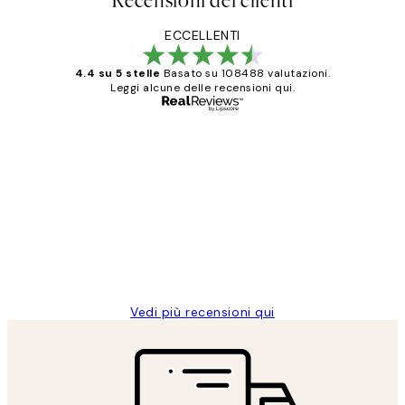
Recensioni dei clienti
ECCELLENTI
4.4 su 5 stelle
Basato su 108488 valutazioni.
Leggi alcune delle recensioni qui.
Acquirente verificato
recensioni
dei
PERFECT!!
clienti
26 mag
Alessandra G
Vedi più recensioni qui