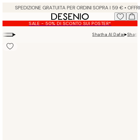
Skip
to
main
SALE - 50% DI SCONTO SUI POSTER*
content.
▸
▸
Shatha Al Dafai
Shatha
Product
images