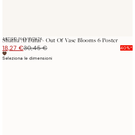
ARTISTI IN EVIDENZA
Shatha Al Dafai - Out Of Vase Blooms 6 Poster
18,27 €
30,45 €
40%*
Seleziona le dimensioni