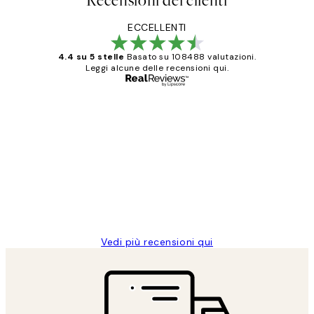
Recensioni dei clienti
ECCELLENTI
4.4 su 5 stelle
Basato su 108488 valutazioni.
Leggi alcune delle recensioni qui.
Acquirente verificato
recensioni
dei
PERFECT!!
clienti
26 mag
Alessandra G
Vedi più recensioni qui