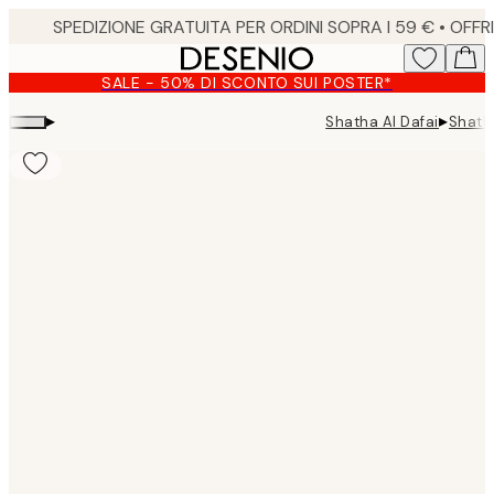
Skip
to
main
SALE - 50% DI SCONTO SUI POSTER*
content.
▸
▸
Shatha Al Dafai
Shatha
Product
images