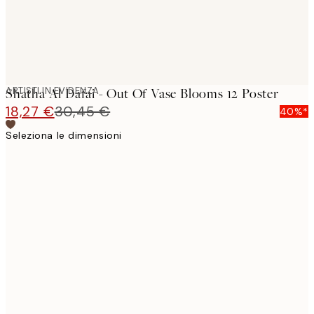
ARTISTI IN EVIDENZA
Shatha Al Dafai - Out Of Vase Blooms 12 Poster
18,27 €
30,45 €
40%*
Seleziona le dimensioni