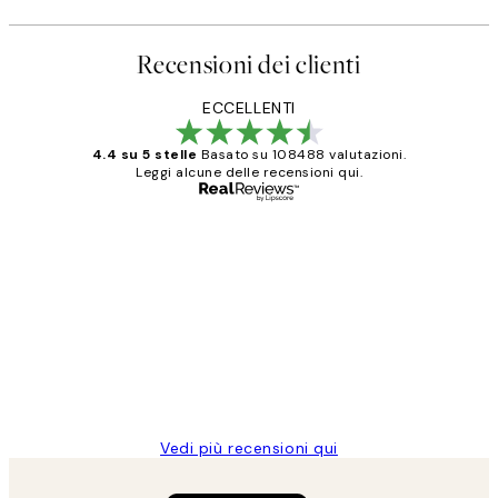
Recensioni dei clienti
ECCELLENTI
4.4 su 5 stelle
Basato su 108488 valutazioni.
Leggi alcune delle recensioni qui.
Acquirente verificato
recensioni
dei
PERFECT!!
clienti
26 mag
Alessandra G
Vedi più recensioni qui