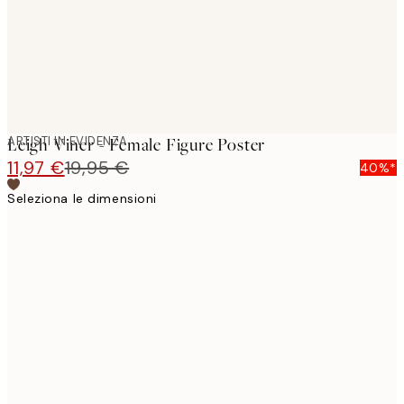
ARTISTI IN EVIDENZA
Leigh Viner - Female Figure Poster
11,97 €
19,95 €
40%*
Seleziona le dimensioni