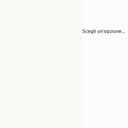
Scegli un'opzione...
Frame
30x40 cm
options