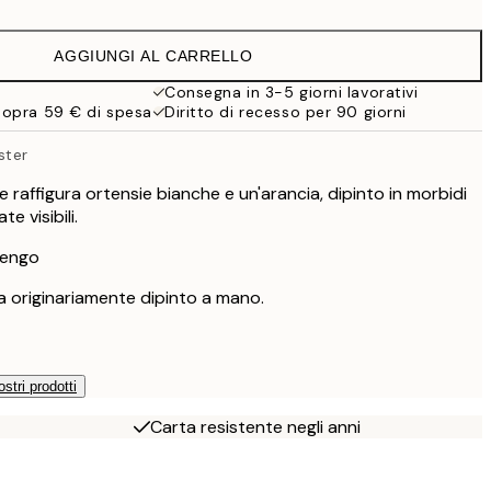
22,80 €
38 €
AGGIUNGI AL CARRELLO
Consegna in 3-5 giorni lavorativi
sopra 59 € di spesa
Diritto di recesso per 90 giorni
ster
 raffigura ortensie bianche e un'arancia, dipinto in morbidi
e visibili.
vengo
 originariamente dipinto a mano.
ostri prodotti
Carta resistente negli anni