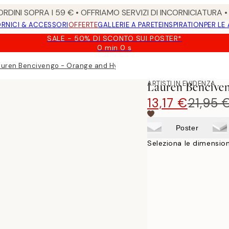
RDINI SOPRA I 59 € • OFFRIAMO SERVIZI DI INCORNICIATURA 
RNICI & ACCESSORI
OFFERTE
GALLERIE A PARETE
INSPIRATION
PER LE
SALE - 50% DI SCONTO SUI POSTER*
0 min
0 s
Valido
fino
auren Bencivengo - Orange and Hydrangea Poster
a:
2026-
ARTISTI IN EVIDENZA
Lauren Bencive
08-
09
13,17 €
21,95 
Poster
Seleziona le dimension