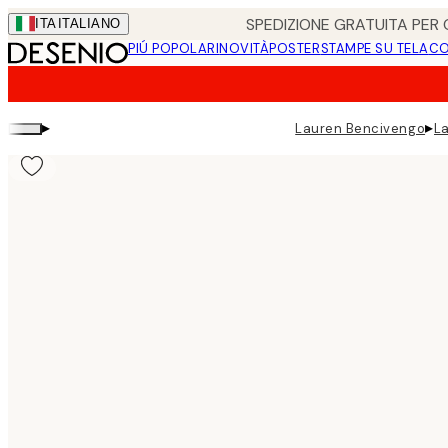
Skip
SPEDIZIONE GRATUITA PER O
ITA
ITALIANO
to
PIÚ POPOLARI
NOVITÀ
POSTER
STAMPE SU TELA
CO
main
content.
▸
▸
Lauren Bencivengo
L