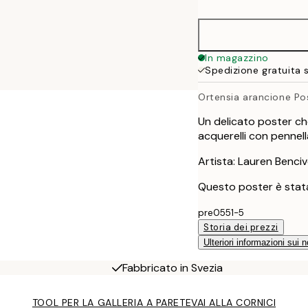
50x70 cm
In magazzino
Spedizione gratuita 
Ortensia arancione Po
Un delicato poster che
acquerelli con pennellat
Artista: Lauren Benci
Questo poster è stata
pre0551-5
Storia dei prezzi
Ulteriori informazioni sui n
Fabbricato in Svezia
TOOL PER LA GALLERIA A PARETE
VAI ALLA CORNICI