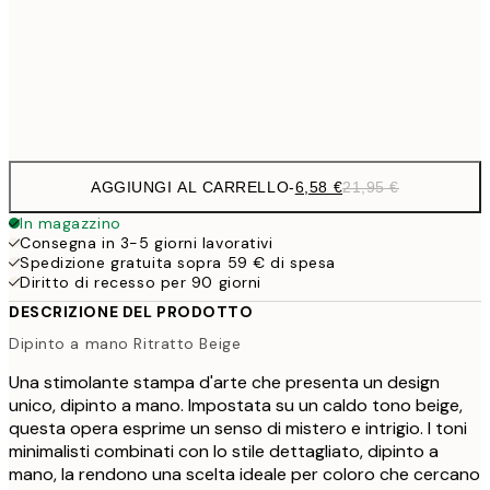
11,4
50x70 cm
Frame
options
AGGIUNGI AL CARRELLO
-
6,58 €
21,95 €
In magazzino
Consegna in 3-5 giorni lavorativi
Spedizione gratuita sopra 59 € di spesa
Diritto di recesso per 90 giorni
DESCRIZIONE DEL PRODOTTO
Dipinto a mano Ritratto Beige
Una stimolante stampa d'arte che presenta un design
unico, dipinto a mano. Impostata su un caldo tono beige,
questa opera esprime un senso di mistero e intrigio. I toni
minimalisti combinati con lo stile dettagliato, dipinto a
mano, la rendono una scelta ideale per coloro che cercano