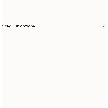
Scegli un'opzione...
6,
30x40 cm
21,