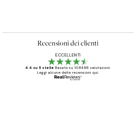
Recensioni dei clienti
ECCELLENTI
4.4 su 5 stelle
Basato su 108488 valutazioni.
Leggi alcune delle recensioni qui.
Acquirente verificato
recensioni
dei
PERFECT!!
clienti
26 mag
Alessandra G