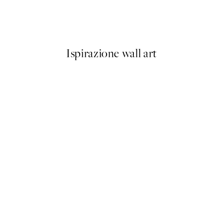
2 Poster
Watercolor Beach No2 Poste
Da 9,98 €
19,95 €
Ispirazione wall art