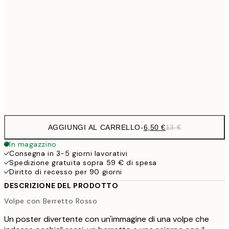
9,
30x40 cm
19,
16,2
50x70 cm
32,
Frame
options
AGGIUNGI AL CARRELLO
-
6,50 €
13 €
In magazzino
Consegna in 3-5 giorni lavorativi
Spedizione gratuita sopra 59 € di spesa
Diritto di recesso per 90 giorni
DESCRIZIONE DEL PRODOTTO
Volpe con Berretto Rosso
Un poster divertente con un'immagine di una volpe che