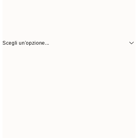
Scegli un'opzione...
6,
21x30 cm