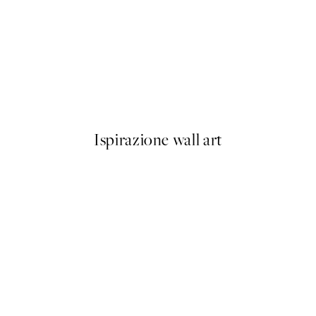
50%*
His family Poster
Just Chillin Poster
Da 6,50 €
13 €
Ispirazione wall art