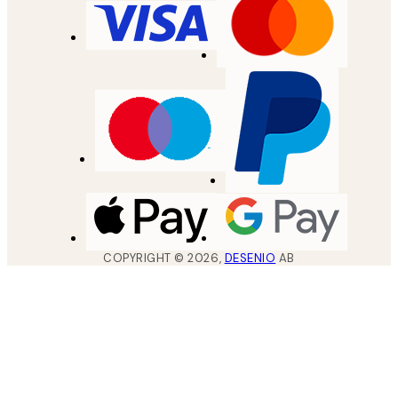
COPYRIGHT ©
2026
,
DESENIO
AB