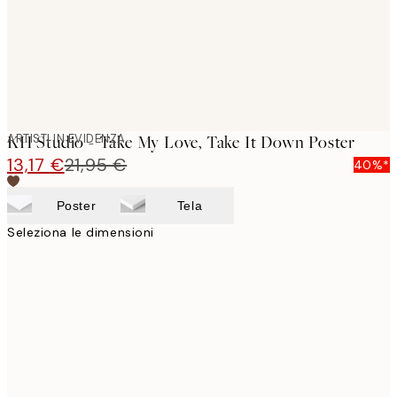
ARTISTI IN EVIDENZA
KH Studio - Take My Love, Take It Down Poster
13,17 €
21,95 €
40%*
Poster
Tela
Seleziona le dimensioni