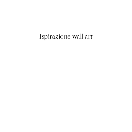
 - Hesja Poster
Kit Agar - Whatever Poster
Da 9 €
15 €
Ispirazione wall art