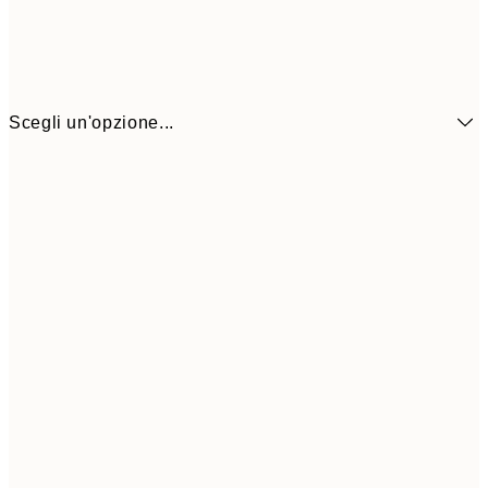
Scegli un'opzione...
1
50x70 cm