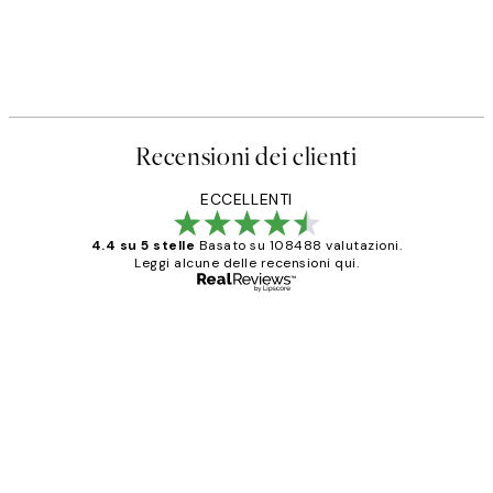
Recensioni dei clienti
ECCELLENTI
4.4 su 5 stelle
Basato su 108488 valutazioni.
Leggi alcune delle recensioni qui.
Acquirente verificato
recensioni
dei
PERFECT!!
clienti
26 mag
Alessandra G