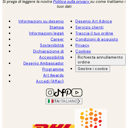
Si prega di leggere la nostra
Politica sulla privacy
su come trattiamo i
tuoi dati
Informazioni su desenio
Desenio Art Advice
Stampa
Servizio clienti
Informazioni legali
Traccia il tuo ordine
Career
Condizioni di acquisto
Sostenibilità
Privacy
Dichiarazione di
Cookies
Accessibilità
Richiesta annullamento
ordine
Desenio Ambassador
Gestire i cookie
Programme
Art Awards
Accedi (Affari)
ITA
ITALIANO