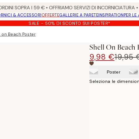
RDINI SOPRA I 59 € • OFFRIAMO SERVIZI DI INCORNICIATURA 
RNICI & ACCESSORI
OFFERTE
GALLERIE A PARETE
INSPIRATION
PER LE
SALE - 50% DI SCONTO SUI POSTER*
l on Beach Poster
Shell On Beach 
9,98 €
19,95 
Poster
Seleziona le dimension