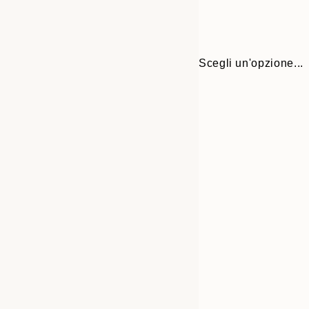
Scegli un'opzione...
Frame
30x40 cm
options
50x70 cm