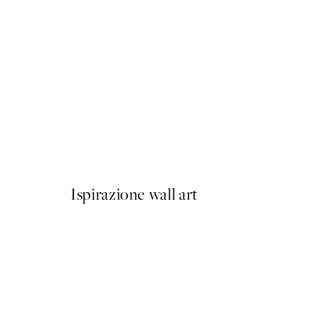
50%*
Linocut Seashells Poster
Da 6,50 €
13 €
Ispirazione wall art