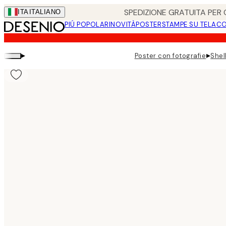
Skip
SPEDIZIONE GRATUITA PER O
ITA
ITALIANO
to
PIÚ POPOLARI
NOVITÀ
POSTER
STAMPE SU TELA
CO
main
content.
▸
▸
Poster con fotografie
Shel