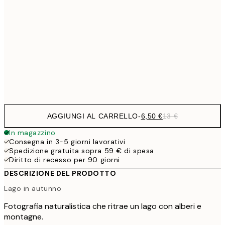
9,
30x40 cm
19,
16,2
50x70 cm
32,
Frame
options
AGGIUNGI AL CARRELLO
-
6,50 €
13 €
In magazzino
Consegna in 3-5 giorni lavorativi
Spedizione gratuita sopra 59 € di spesa
Diritto di recesso per 90 giorni
DESCRIZIONE DEL PRODOTTO
Lago in autunno
Fotografia naturalistica che ritrae un lago con alberi e
montagne.