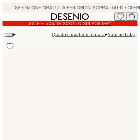
Skip
to
main
SALE - 50% DI SCONTO SUI POSTER*
content.
▸
▸
Quadri e poster di natura
Autumn Lake P
Product
images