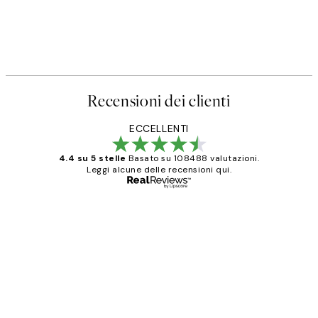
Recensioni dei clienti
ECCELLENTI
4.4 su 5 stelle
Basato su 108488 valutazioni.
Leggi alcune delle recensioni qui.
Acquirente verificato
recensioni
dei
PERFECT!!
clienti
26 mag
Alessandra G