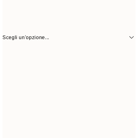
Scegli un'opzione...
6,
21x30 cm