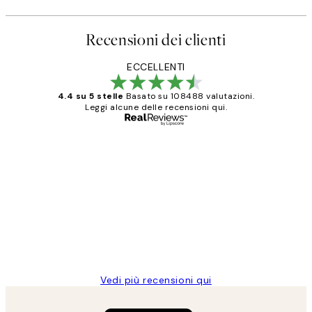
Recensioni dei clienti
ECCELLENTI
4.4 su 5 stelle
Basato su 108488 valutazioni.
Leggi alcune delle recensioni qui.
Acquirente verificato
recensioni
dei
PERFECT!!
clienti
26 mag
Alessandra G
Vedi più recensioni qui