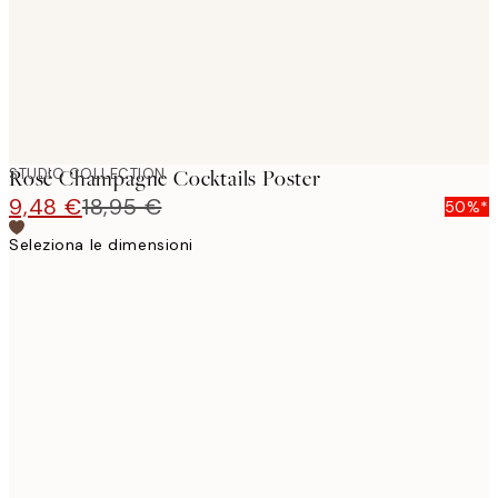
STUDIO COLLECTION
Rosé Champagne Cocktails Poster
9,48 €
18,95 €
50%*
Seleziona le dimensioni