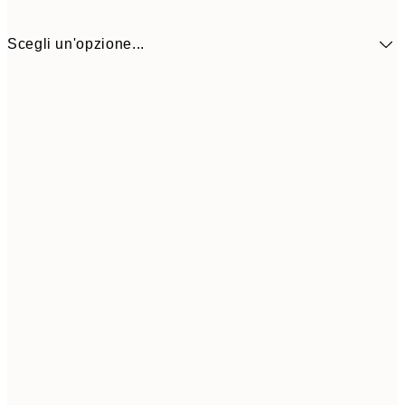
Scegli un'opzione...
9,
30x40 cm
18,
Frame