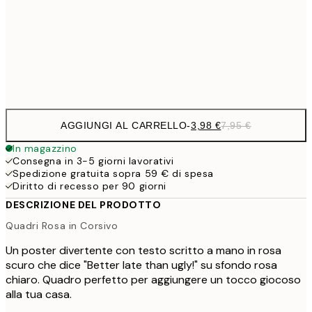
59,5
100x150 cm
1
Frame
options
AGGIUNGI AL CARRELLO
-
3,98 €
7,95 €
In magazzino
Consegna in 3-5 giorni lavorativi
Spedizione gratuita sopra 59 € di spesa
Diritto di recesso per 90 giorni
DESCRIZIONE DEL PRODOTTO
Quadri Rosa in Corsivo
Un poster divertente con testo scritto a mano in rosa
scuro che dice "Better late than ugly!" su sfondo rosa
chiaro. Quadro perfetto per aggiungere un tocco giocoso
alla tua casa.