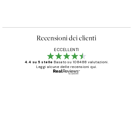
Recensioni dei clienti
ECCELLENTI
4.4 su 5 stelle
Basato su 108488 valutazioni.
Leggi alcune delle recensioni qui.
Acquirente verificato
recensioni
dei
PERFECT!!
clienti
26 mag
Alessandra G