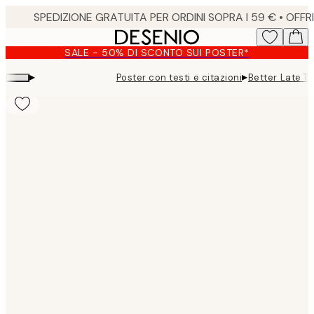
Skip
to
main
SALE - 50% DI SCONTO SUI POSTER*
content.
▸
▸
Poster con testi e citazioni
Better Late T
Product
images