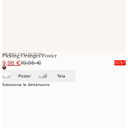
images
STUDIO COLLECTION
Picking Oranges Poster
9,98 €
19,95 €
50%*
Poster
Tela
Seleziona le dimensioni