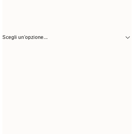
Scegli un'opzione...
9,
30x40 cm
19,