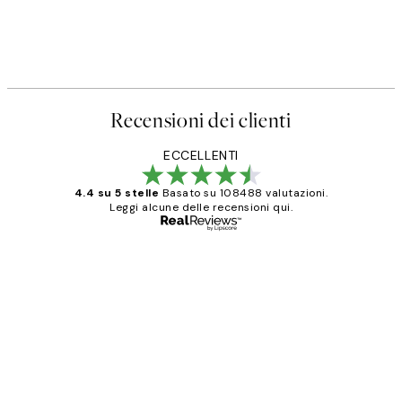
Recensioni dei clienti
ECCELLENTI
4.4 su 5 stelle
Basato su 108488 valutazioni.
Leggi alcune delle recensioni qui.
Acquirente verificato
recensioni
dei
PERFECT!!
clienti
26 mag
Alessandra G