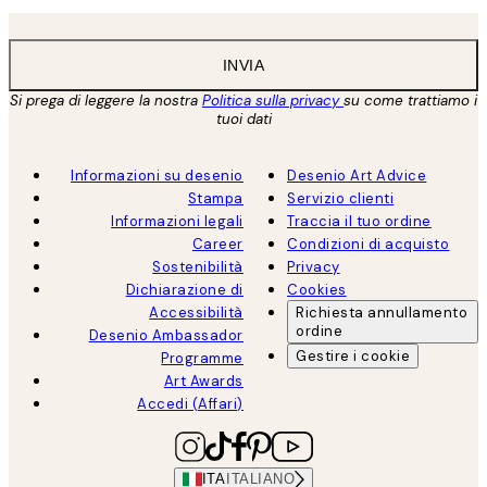
INVIA
Si prega di leggere la nostra
Politica sulla privacy
su come trattiamo i
tuoi dati
Informazioni su desenio
Desenio Art Advice
Stampa
Servizio clienti
Informazioni legali
Traccia il tuo ordine
Career
Condizioni di acquisto
Sostenibilità
Privacy
Dichiarazione di
Cookies
Accessibilità
Richiesta annullamento
ordine
Desenio Ambassador
Gestire i cookie
Programme
Art Awards
Accedi (Affari)
ITA
ITALIANO