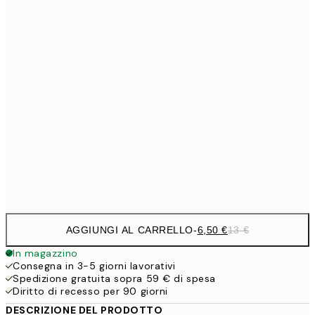
9,
30x40 cm
19,
13,7
40x50 cm
27,
16,2
50x70 cm
32,
24,5
70x100 cm
Frame
options
AGGIUNGI AL CARRELLO
-
6,50 €
13 €
In magazzino
Consegna in 3-5 giorni lavorativi
Spedizione gratuita sopra 59 € di spesa
Diritto di recesso per 90 giorni
DESCRIZIONE DEL PRODOTTO