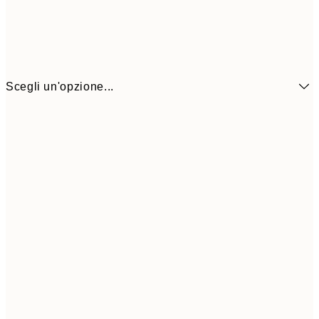
Scegli un'opzione...
6,
21x30 cm