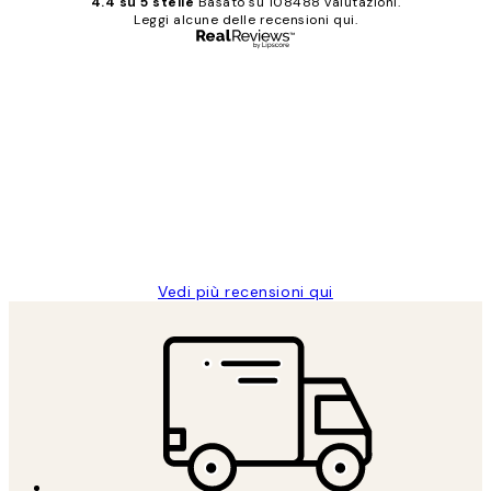
4.4 su 5 stelle
Basato su 108488 valutazioni.
Leggi alcune delle recensioni qui.
Acquirente verificato
recensioni
dei
PERFECT!!
clienti
26 mag
Alessandra G
Vedi più recensioni qui