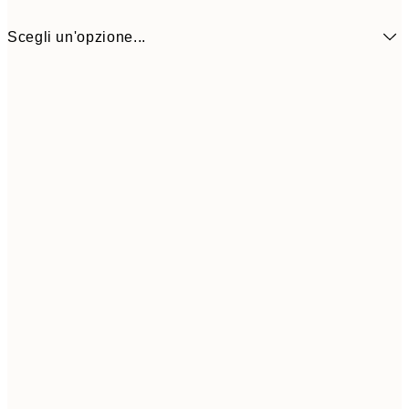
Scegli un'opzione...
50x50 cm
27,4
Frame