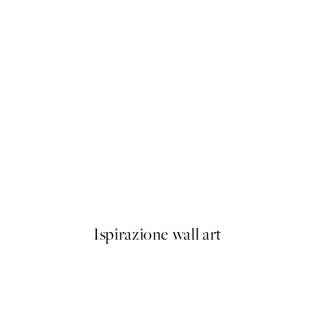
50%*
 Poster
Beige Golden Flow No2 Post
Da 9,98 €
19,95 €
Ispirazione wall art