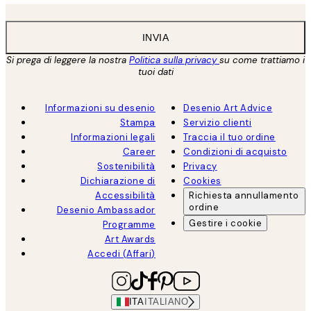
INVIA
Si prega di leggere la nostra
Politica sulla privacy
su come trattiamo i
tuoi dati
Informazioni su desenio
Desenio Art Advice
Stampa
Servizio clienti
Informazioni legali
Traccia il tuo ordine
Career
Condizioni di acquisto
Sostenibilità
Privacy
Dichiarazione di
Cookies
Accessibilità
Richiesta annullamento
ordine
Desenio Ambassador
Gestire i cookie
Programme
Art Awards
Accedi (Affari)
ITA
ITALIANO