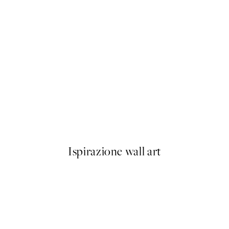
50%*
t No1 Poster
Moon Phase Poster
Da 6,50 €
13 €
Ispirazione wall art