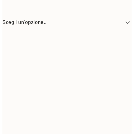
Scegli un'opzione...
50x70 cm
32,4