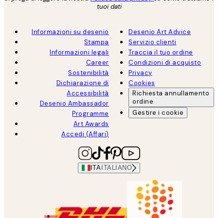
tuoi dati
Informazioni su desenio
Desenio Art Advice
Stampa
Servizio clienti
Informazioni legali
Traccia il tuo ordine
Career
Condizioni di acquisto
Sostenibilità
Privacy
Dichiarazione di
Cookies
Accessibilità
Richiesta annullamento
ordine
Desenio Ambassador
Gestire i cookie
Programme
Art Awards
Accedi (Affari)
ITA
ITALIANO