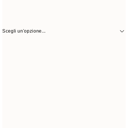
Scegli un'opzione...
9,
30x40 cm
19,