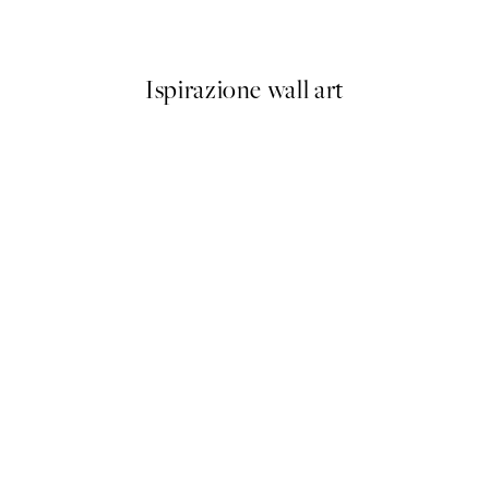
16,23 €
32,45 €
Ispirazione wall art