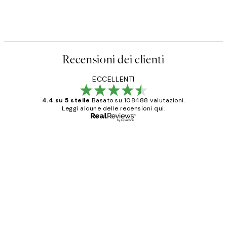
Recensioni dei clienti
ECCELLENTI
4.4 su 5 stelle
Basato su 108488 valutazioni.
Leggi alcune delle recensioni qui.
Acquirente verificato
recensioni
dei
PERFECT!!
clienti
26 mag
Alessandra G