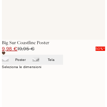
images
Big Sur Coastline Poster
9,98 €
19,95 €
50%*
Poster
Tela
Seleziona le dimensioni