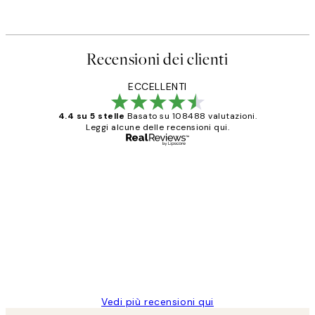
Recensioni dei clienti
ECCELLENTI
4.4 su 5 stelle
Basato su 108488 valutazioni.
Leggi alcune delle recensioni qui.
Acquirente verificato
recensioni
dei
PERFECT!!
clienti
26 mag
Alessandra G
Vedi più recensioni qui