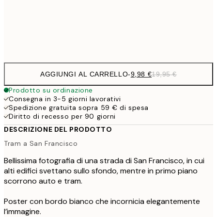
32,
Frame
options
AGGIUNGI AL CARRELLO
-
9,98 €
19,95 €
Prodotto su ordinazione
Consegna in 3-5 giorni lavorativi
Spedizione gratuita sopra 59 € di spesa
Diritto di recesso per 90 giorni
DESCRIZIONE DEL PRODOTTO
Tram a San Francisco
Bellissima fotografia di una strada di San Francisco, in cui
alti edifici svettano sullo sfondo, mentre in primo piano
scorrono auto e tram.
Poster con bordo bianco che incornicia elegantemente
l’immagine.