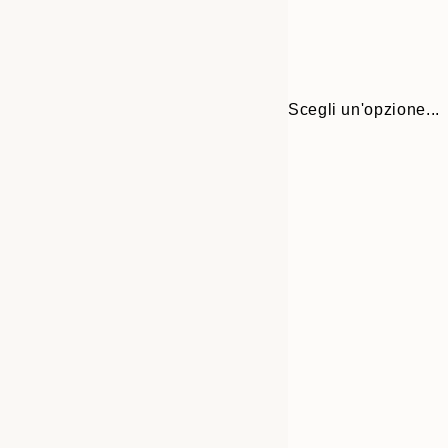
Scegli un'opzione...
Frame
21x30 cm
options