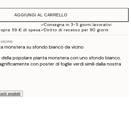
9,98 €
19,95 €
AGGIUNGI AL CARRELLO
16,23 €
32,45 €
Consegna in 3-5 giorni lavorativi
sopra 59 € di spesa
Diritto di recesso per 90 giorni
 vicino
a monstera su sfondo bianco da vicino
a della popolare pianta monstera con uno sfondo bianco.
nificamente con poster di foglie verdi simili dalla nostra
ostri prodotti