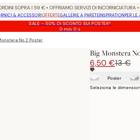
RDINI SOPRA I 59 € • OFFRIAMO SERVIZI DI INCORNICIATURA 
RNICI & ACCESSORI
OFFERTE
GALLERIE A PARETE
INSPIRATION
PER LE
SALE - 50% DI SCONTO SUI POSTER*
0 min
0 s
Valido
fino
Monstera No.2 Poster
a:
2026-
Big Monstera No
08-
09
6,50 €
13 €
Poster
Seleziona le dimension