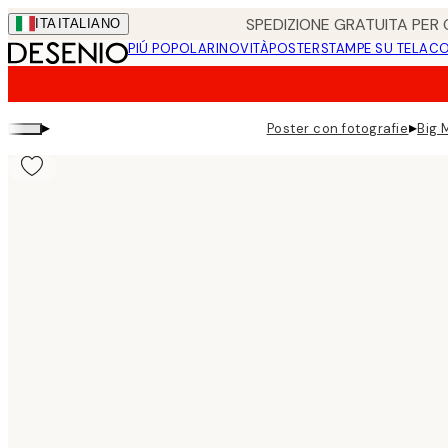
Skip
SPEDIZIONE GRATUITA PER O
ITA
ITALIANO
to
PIÚ POPOLARI
NOVITÀ
POSTER
STAMPE SU TELA
CO
main
content.
▸
▸
Poster con fotografie
Big 