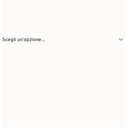
Scegli un'opzione...
6,
21x30 cm