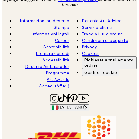
tuoi dati
Informazioni su desenio
Desenio Art Advice
Stampa
Servizio clienti
Informazioni legali
Traccia il tuo ordine
Career
Condizioni di acquisto
Sostenibilità
Privacy
Dichiarazione di
Cookies
Accessibilità
Richiesta annullamento
ordine
Desenio Ambassador
Gestire i cookie
Programme
Art Awards
Accedi (Affari)
ITA
ITALIANO