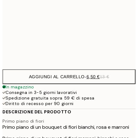
9,
30x40 cm
19,
16,2
50x70 cm
32,
Frame
options
AGGIUNGI AL CARRELLO
-
6,50 €
13 €
In magazzino
Consegna in 3-5 giorni lavorativi
Spedizione gratuita sopra 59 € di spesa
Diritto di recesso per 90 giorni
DESCRIZIONE DEL PRODOTTO
Primo piano di fiori
Primo piano di un bouquet di fiori bianchi, rosa e marroni