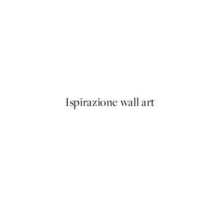
50%*
Brown Botanical No1 Poster
Da 6,50 €
13 €
Ispirazione wall art