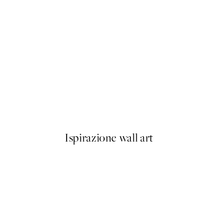
50%*
Fotoautomat Poster
Da 6,50 €
13 €
Ispirazione wall art